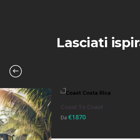
Lasciati ispir
Coast To Coast
€
1870
Da