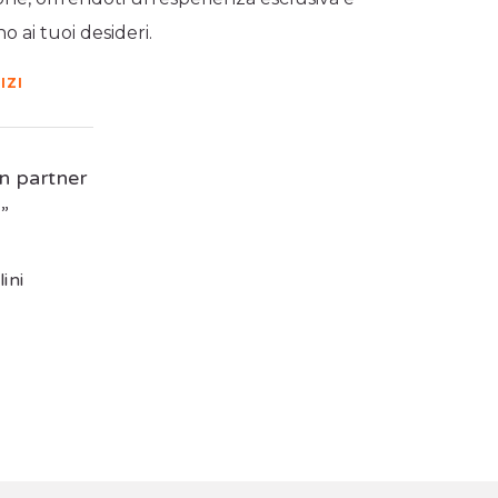
o ai tuoi desideri.
IZI
n partner
”
ini