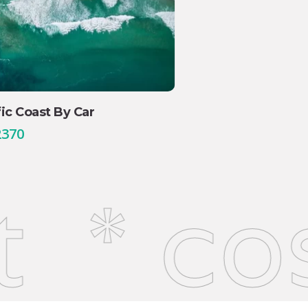
fic Coast By Car
2370
* cost