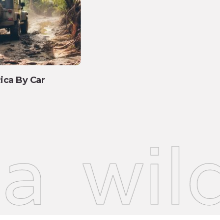
Rica By Car
wild 