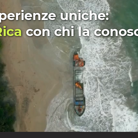
sperienze uniche:
Rica
con chi la conos