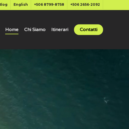
Blog
English
+506 8799-8758
+506 2656-2092
Home
Chi Siamo
Itinerari
Contatti